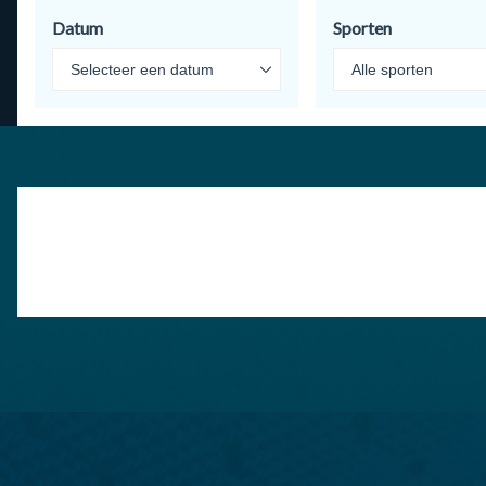
Datum
Sporten
Geen resultaten gevonden
Pas je filters aan om resultaten te tonen.